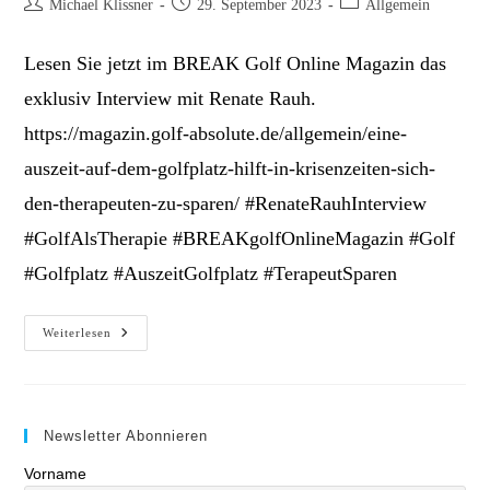
Beitrags-
Beitrag
Beitrags-
Michael Klissner
29. September 2023
Allgemein
Autor:
veröffentlicht:
Kategorie:
Lesen Sie jetzt im BREAK Golf Online Magazin das
exklusiv Interview mit Renate Rauh.
https://magazin.golf-absolute.de/allgemein/eine-
auszeit-auf-dem-golfplatz-hilft-in-krisenzeiten-sich-
den-therapeuten-zu-sparen/ #RenateRauhInterview
#GolfAlsTherapie #BREAKgolfOnlineMagazin #Golf
#Golfplatz #AuszeitGolfplatz #TerapeutSparen
Renate
Weiterlesen
Rauh
Im
Interview
|
Golf
Als
Newsletter Abonnieren
Therapie
Vorname